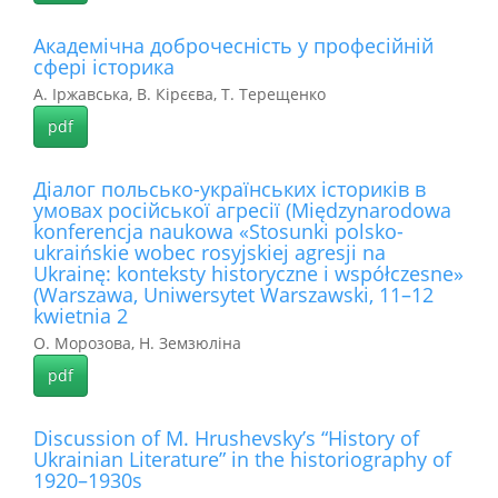
Академічна доброчесність у професійній
сфері історика
А. Іржавська, В. Кірєєва, Т. Терещенко
pdf
Діалог польсько-українських істориків в
умовах російської агресії (Międzynarodowa
konferencja naukowa «Stosunki polsko-
ukraińskie wobec rosyjskiej agresji na
Ukrainę: konteksty historyczne i współczesne»
(Warszawа, Uniwersytet Warszawski, 11–12
kwietnia 2
О. Морозова, Н. Земзюліна
pdf
Discussion of M. Hrushevsky’s “History of
Ukrainian Literature” in the historiography of
1920–1930s