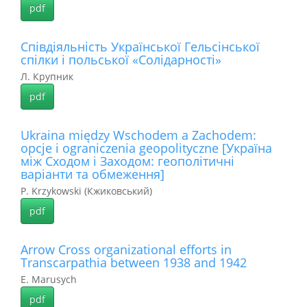
pdf
Співдіяльність Української Гельсінської
спілки і польської «Солідарності»
Л. Крупник
pdf
Ukraina między Wschodem a Zachodem:
opcje i ograniczenia geopolityczne [Україна
між Сходом і Заходом: геополітичні
варіанти та обмеження]
P. Krzykowski (Кжиковський)
pdf
Arrow Cross organizational efforts in
Transcarpathia between 1938 and 1942
E. Marusych
pdf