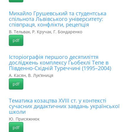
Михайло Грушевський та студентська
спільнота Львівського університету:
співпраця, конфлікти, рецепція
В. Тельвак, Р. Кручак, Г. Бондаренко
pdf
Історіографія першого десятиліття
досліджень комплексу Ґьобеклі Тепе в
Південно-Східній Туреччині (1995–2004)
А. Касян, В. Лук’яниця
pdf
Тематика козацтва ХVIII ст. у контексті
сучасних дидактичних завдань української
школи
Ю. Присяжнюк
pdf