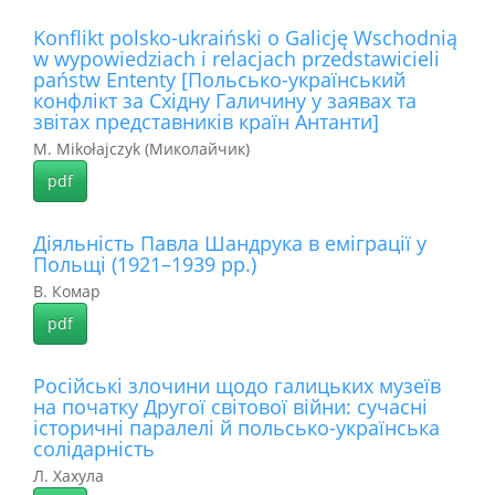
Konflikt polsko-ukraiński o Galicję Wschodnią
w wypowiedziach i relacjach przedstawicieli
państw Ententy [Польсько-український
конфлікт за Східну Галичину у заявах та
звітах представників країн Антанти]
M. Mikołajczyk (Миколайчик)
pdf
Діяльність Павла Шандрука в еміграції у
Польщі (1921–1939 рр.)
В. Комар
pdf
Російські злочини щодо галицьких музеїв
на початку Другої світової війни: сучасні
історичні паралелі й польсько-українська
солідарність
Л. Хахула