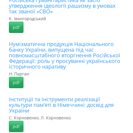
Російська гуманітаристика як засіб
утвердження ідеології рашизму в умовах
так званої «СВО»
К. Івангородський
pdf
Нумізматична продукція Національного
банку України, випущена під час
повномасштабного вторгнення Російської
Федерації: роль у просуванні українського
історичного наративу
Н. Парган
pdf
Інституції та інструменти реалізації
культури пам’яті в Німеччині: досвід для
України
С. Корновенко, Л. Корновенко
pdf