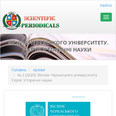
##plugins.themes.bootstrap3.accessible_menu.main_naviga
Увійти
##plugins.themes.bootstrap3.accessible_menu.main_conten
##plugins.themes.bootstrap3.accessible_menu.sidebar##
Toggl
navig
ВІСНИК ЧЕРКАСЬКОГО УНІВЕРСИТЕТУ.
СЕРІЯ: ІСТОРИЧНІ НАУКИ
Головна
Архіви
№ 2 (2025): Вісник Черкаського університету.
Серія: Історичні науки