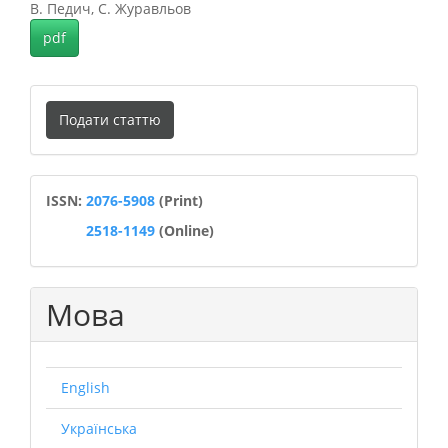
В. Педич, С. Журавльов
pdf
Подати
Подати статтю
статтю
ISSN
ISSN:
2076-5908
(Print)
2518-1149
(Online)
Мова
English
Українська