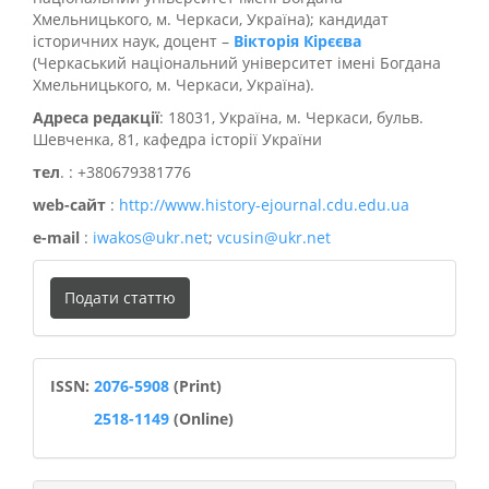
Хмельницького, м. Черкаси, Україна); кандидат
історичних наук, доцент –
Вікторія Кірєєва
(Черкаський національний університет імені Богдана
Хмельницького, м. Черкаси, Україна).
Адреса редакції
: 18031, Україна, м. Черкаси, бульв.
Шевченка, 81, кафедра історії України
тел
. : +380679381776
web-сайт
:
http://www.history-ejournal.cdu.edu.ua
e-mail
:
iwakos@ukr.net
;
vcusin@ukr.net
Подати
Подати статтю
статтю
ISSN
ISSN:
2076-5908
(Print)
2518-1149
(Online)