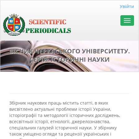
##plugins.themes.bootstrap3.accessible_menu.main_naviga
Увійти
##plugins.themes.bootstrap3.accessible_menu.main_conten
##plugins.themes.bootstrap3.accessible_menu.sidebar##
Toggl
navig
ВІСНИК ЧЕРКАСЬКОГО УНІВЕРСИТЕТУ.
СЕРІЯ: ІСТОРИЧНІ НАУКИ
Збірник наукових праць містить статті, в яких
висвітлено актуальні проблеми історії України,
історіографії та методології історичних досліджень,
всесвітньої історії, етнології, джерелознавства,
спеціальних галузей історичної науки. У збірнику
також уміщено огляди та рецензії українських і