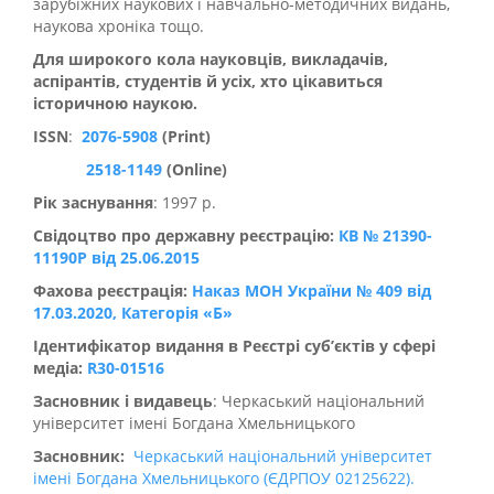
зарубіжних наукових і навчально-методичних видань,
наукова хроніка тощо.
Для широкого кола науковців, викладачів,
аспірантів, студентів й усіх, хто цікавиться
історичною наукою.
ISSN
:
2076-5908
(Print)
2518-1149
(Online)
Рік заснування
: 1997 р.
Свідоцтво про державну реєстрацію:
КВ № 21390-
11190Р від 25.06.2015
Фахова реєстрація:
Наказ МОН України № 409 від
17.03.2020, Категорія «Б»
Ідентифікатор видання в Реєстрі суб’єктів у сфері
медіа:
R30-01516
Засновник і видавець
: Черкаський національний
університет імені Богдана Хмельницького
Засновник
:
Черкаський національний університет
імені Богдана Хмельницького (ЄДРПОУ 02125622).