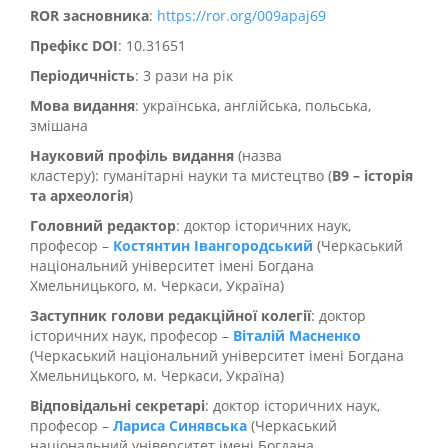
ROR засновника
:
https://ror.org/009apaj69
Префікс DOI
: 10.31651
Періодичність
: 3 рази на рік
Мова видання
: українська, англійська, польська,
змішана
Науковий профіль видання
(назва
кластеру): гуманітарні науки та мистецтво (
В9 – історія
та археологія
)
Головний редактор
: доктор історичних наук,
професор –
Костянтин Івангородський
(Черкаський
національний університет імені Богдана
Хмельницького, м. Черкаси, Україна)
Заступник голови редакційної колегії
: доктор
історичних наук, професор –
Віталій Масненко
(Черкаський національний університет імені Богдана
Хмельницького, м. Черкаси, Україна)
Відповідальні секретарі
: доктор історичних наук,
професор –
Лариса Синявська
(Черкаський
національний університет імені Богдана