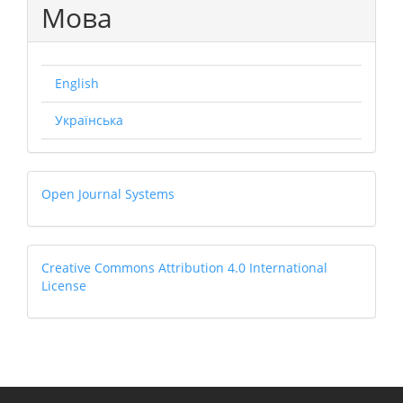
Мова
English
Українська
Open
Open Journal Systems
Journal
Systems
Creative
Creative Commons Attribution 4.0 International
License