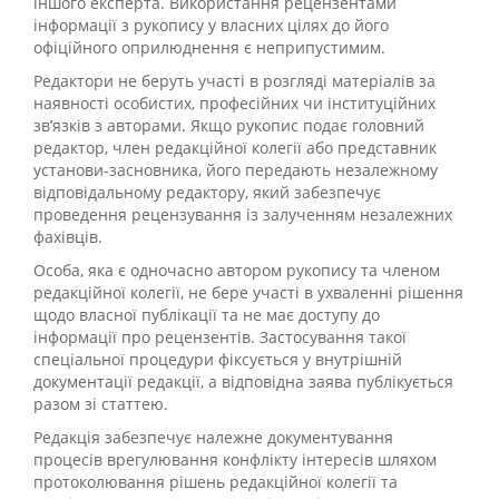
іншого експерта. Використання рецензентами
інформації з рукопису у власних цілях до його
офіційного оприлюднення є неприпустимим.
Редактори не беруть участі в розгляді матеріалів за
наявності особистих, професійних чи інституційних
зв’язків з авторами. Якщо рукопис подає головний
редактор, член редакційної колегії або представник
установи-засновника, його передають незалежному
відповідальному редактору, який забезпечує
проведення рецензування із залученням незалежних
фахівців.
Особа, яка є одночасно автором рукопису та членом
редакційної колегії, не бере участі в ухваленні рішення
щодо власної публікації та не має доступу до
інформації про рецензентів. Застосування такої
спеціальної процедури фіксується у внутрішній
документації редакції, а відповідна заява публікується
разом зі статтею.
Редакція забезпечує належне документування
процесів врегулювання конфлікту інтересів шляхом
протоколювання рішень редакційної колегії та