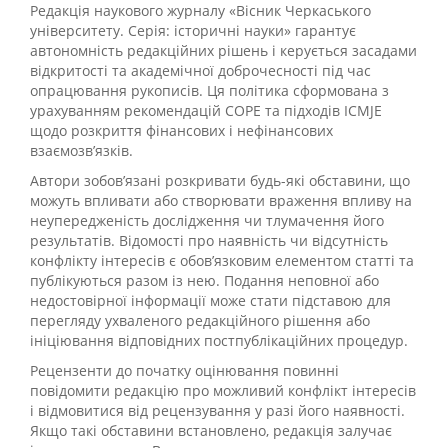
Редакція наукового журналу «Вісник Черкаського
університету. Серія: історичні науки» гарантує
автономність редакційних рішень і керується засадами
відкритості та академічної доброчесності під час
опрацювання рукописів. Ця політика сформована з
урахуванням рекомендацій COPE та підходів ICMJE
щодо розкриття фінансових і нефінансових
взаємозв’язків.
Автори зобов’язані розкривати будь-які обставини, що
можуть впливати або створювати враження впливу на
неупередженість дослідження чи тлумачення його
результатів. Відомості про наявність чи відсутність
конфлікту інтересів є обов’язковим елементом статті та
публікуються разом із нею. Подання неповної або
недостовірної інформації може стати підставою для
перегляду ухваленого редакційного рішення або
ініціювання відповідних постпублікаційних процедур.
Рецензенти до початку оцінювання повинні
повідомити редакцію про можливий конфлікт інтересів
і відмовитися від рецензування у разі його наявності.
Якщо такі обставини встановлено, редакція залучає