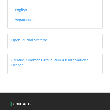
English
Українська
Open
Open Journal Systems
Journal
Systems
Creative
Creative Commons Attribution 4.0 International
License
CONTACTS