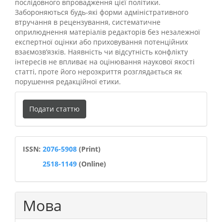
послідовного впровадження цієї політики.
Забороняються будь-які форми адміністративного
втручання в рецензування, систематичне
оприлюднення матеріалів редакторів без незалежної
експертної оцінки або приховування потенційних
взаємозв’язків. Наявність чи відсутність конфлікту
інтересів не впливає на оцінювання наукової якості
статті, проте його нерозкриття розглядається як
порушення редакційної етики.
Подати
Подати статтю
статтю
ISSN
ISSN:
2076-5908
(Print)
2518-1149
(Online)
Мова