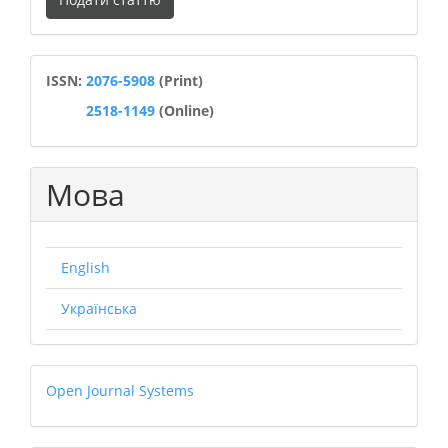
статтю
ISSN
ISSN:
2076-5908
(Print)
2518-1149
(Online)
Мова
English
Українська
Open
Open Journal Systems
Journal