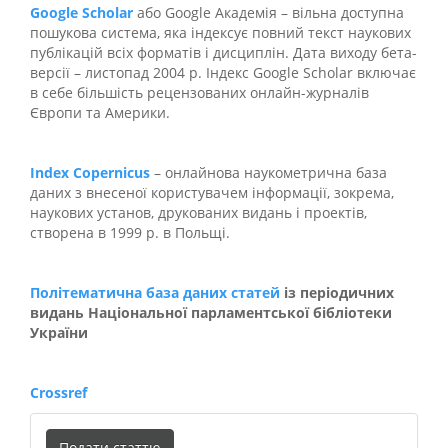
Google Scholar
або Google Академія – вільна доступна
пошукова система, яка індексує повний текст наукових
публікацій всіх форматів і дисциплін. Дата виходу бета-
версії – листопад 2004 р. Індекс Google Scholar включає
в себе більшість рецензованих онлайн-журналів
Європи та Америки.
Index Copernicus
– онлайнова наукометрична база
даних з внесеної користувачем інформації, зокрема,
наукових установ, друкованих видань і проектів,
створена в 1999 р. в Польщі.
Політематична база даних статей
із періодичних
видань Національної парламентської бібліотеки
України
Crossref
Подати
Подати статтю