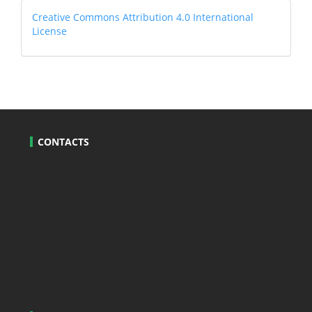
Systems
Creative
Creative Commons Attribution 4.0 International
License
CONTACTS