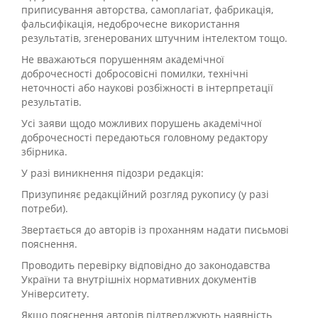
приписування авторства, самоплагіат, фабрикація,
фальсифікація, недоброчесне використання
результатів, згенерованих штучним інтелектом тощо.
Не вважаються порушенням академічної
доброчесності добросовісні помилки, технічні
неточності або наукові розбіжності в інтерпретації
результатів.
Усі заяви щодо можливих порушень академічної
доброчесності передаються головному редактору
збірника.
У разі виникнення підозри редакція:
Призупиняє редакційний розгляд рукопису (у разі
потреби).
Звертається до авторів із проханням надати письмові
пояснення.
Проводить перевірку відповідно до законодавства
України та внутрішніх нормативних документів
Університету.
Якщо пояснення авторів підтверджують наявність