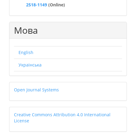
2518-1149
(Online)
Мова
English
Українська
Open
Open Journal Systems
Journal
Systems
Creative
Creative Commons Attribution 4.0 International
License