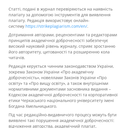
Статті, подані в журнал перевіряються на наявність
плагіату за допомогою інструментів для виявлення
плагіату. Редакція використовує онлайн-
систему
https://strikeplagiarism.com/en/
.
Дотримання авторами, рецензентами та редакторами
принципів академічної доброчесності забезпечує
високий науковий рівень журналу, сприяє зростанню
його авторитету, цитованості та розширенню кола
читачів.
Редакція керується чинним законодавством України,
зокрема Законом України «Про академічну
доброчесність», новеллами Законів України «Про
освіту» та «Про вищу освіту», а також внутрішніми
нормативними документами засновника видання –
Кодексом академічної доброчесності та корпоративної
етики Черкаського національного університету імені
Богдана Хмельницького.
Під час редакційно-видавничого процесу можуть бути
виявлені такі порушення академічної доброчесності:
відчуження авторства, академічний плагіат,