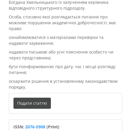
Богдана Хмельницького із залученням керівника
відповідного структурного підрозділу.
Особа, стосовно якої розглядається питання про
можливе порушення академічної доброчесності, має
право:
ознайомлюватися з матеріалами перевірки та
надавати зауваження;
надавати письмові або усні пояснення особисто чи
через представника;
бути поінформованою про дату, час і місце розгляду
питання;
оскаржити рішення в установленому законодавством
порядку.
Подати
Подати статтю
статтю
ISSN
ISSN:
2076-5908
(Print)