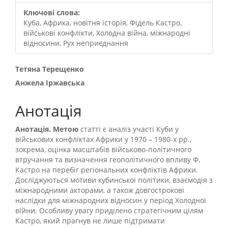
Ключові слова:
Куба, Африка, новітня історія, Фідель Кастро,
військові конфлікти, Холодна війна, міжнародні
відносини, Рух неприєднання
##plugins.themes.bootstrap3.
Тетяна Терещенко
Анжела Іржавська
Анотація
Анотація. Метою
статті є аналіз участі Куби у
військових конфліктах Африки у 1970 – 1980-х рр.,
зокрема, оцінка масштабів військово-політичного
втручання та визначення геополітичного впливу Ф.
Кастро на перебіг регіональних конфліктів Африки.
Досліджуються мотиви кубинської політики, взаємодія з
міжнародними акторами, а також довгострокові
наслідки для міжнародних відносин у період Холодної
війни. Особливу увагу приділено стратегічним цілям
Кастро, який прагнув не лише підтримати