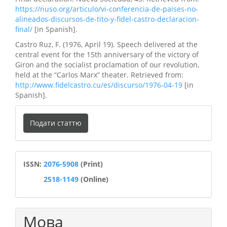
https://nuso.org/articulo/vi-conferencia-de-paises-no-
alineados-discursos-de-tito-y-fidel-castro-declaracion-
final/
[in Spanish].
Castro Ruz, F. (1976, April 19). Speech delivered at the
central event for the 15th anniversary of the victory of
Girоn and the socialist proclamation of our revolution,
held at the “Carlos Marx” theater. Retrieved from:
http://www.fidelcastro.cu/es/discurso/1976-04-19
[in
Spanish].
Подати
Подати статтю
статтю
ISSN
ISSN:
2076-5908
(Print)
2518-1149
(Online)
Мова