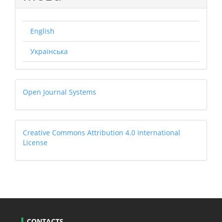
English
Українська
Open
Open Journal Systems
Journal
Systems
Creative
Creative Commons Attribution 4.0 International
License
CONTACTS