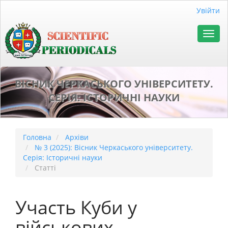
##plugins.themes.bootstrap3.accessible_menu.main_naviga
Увійти
##plugins.themes.bootstrap3.accessible_menu.main_conten
##plugins.themes.bootstrap3.accessible_menu.sidebar##
Toggl
navig
ВІСНИК ЧЕРКАСЬКОГО УНІВЕРСИТЕТУ.
СЕРІЯ: ІСТОРИЧНІ НАУКИ
Головна
Архіви
№ 3 (2025): Вісник Черкаського університету.
Серія: Історичні науки
Статті
Участь Куби у
військових