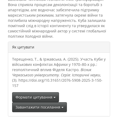
Вона сприяла процесам деколонізації та боротьбі з
апартеїдом, але водночас забезпечила підтримку
марксистським режимам, затягнула окремі війни та
поглибила міжнародну напруженість. Куба залишила
помітний слід в історії континенту та утвердилася як
самостійний міжнародний актор у системі глобальної
політики Холодної війни.
##plugins.themes.bootstrap3.a
Як цитувати
Терещенко, Т., & Іржавська, А. (2025). Участь Куби у
військових конфліктах Африки у 1970–80-х рр.:
геополітичний вплив Фіделя Кастро.
Вісник
Черкаського університету. Серія: Історичні науки
,
(3). https://doi.org/10.31651/2076-5908-2025-3-150-
157
Формати цитування
Завантажити посилання