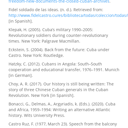
freedom-new-documents-the-closed-cuban-archives
.
Fidel soldado de las ideas. (n. d.). Retrieved from:
http://www.fidelcastro.cu/es/biblioteca/todas/coleccion/todas
[in Spanish].
Klepak, H. (2005). Cuba’s military 1990–2005:
Revolutionary soldiers during counter-revolutionary
times. New York: Palgrave Macmillan.
Eckstein, S. (2004). Back from the future: Cuba under
Castro. New York: Routledge.
Hatzky, C. (2012). Cubans in Angola: South–South
cooperation and educational transfer, 1976–1991. Munich
[in German].
Choy, A. R. (2017). Our history is still being written: The
story of three Chinese Cuban generals in the Cuban
Revolution. New York [in Spanish].
Bonacci, G., Delmas, A., Argyriadis, k. (Eds.). (2020). Cuba
and Africa, 1959–1994: Writing an alternative Atlantic
history. Wits University Press.
Castro Ruz, F. (1977, March 23). Speech from the balcony