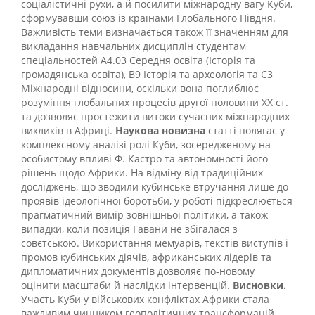
соціалістичні рухи, а й посилити міжнародну вагу Куби,
сформувавши союз із країнами Глобального Півдня.
Важливість теми визначається також її значенням для
викладання навчальних дисциплін студентам
спеціальностей А4.03 Середня освіта (Історія та
громадянська освіта), В9 Історія та археологія та С3
Міжнародні відносини, оскільки вона поглиблює
розуміння глобальних процесів другої половини ХХ ст.
та дозволяє простежити витоки сучасних міжнародних
викликів в Африці.
Наукова новизна
статті полягає у
комплексному аналізі ролі Куби, зосередженому на
особистому впливі Ф. Кастро та автономності його
рішень щодо Африки. На відміну від традиційних
досліджень, що зводили кубинське втручання лише до
проявів ідеологічної боротьби, у роботі підкреслюється
прагматичний вимір зовнішньої політики, а також
випадки, коли позиція Гавани не збігалася з
совєтською. Використання мемуарів, текстів виступів і
промов кубинських діячів, африканських лідерів та
дипломатичних документів дозволяє по-новому
оцінити масштаби й наслідки інтервенцій.
Висновки.
Участь Куби у військових конфліктах Африки стала
важливим чинником геополітичних трансформацій.