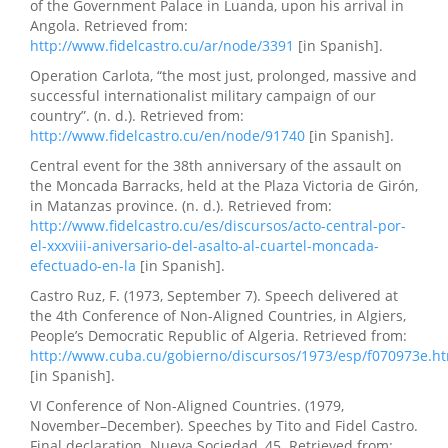
of the Government Palace in Luanda, upon his arrival in
Angola. Retrieved from:
http://www.fidelcastro.cu/ar/node/3391
[in Spanish].
Operation Carlota, “the most just, prolonged, massive and
successful internationalist military campaign of our
country”. (n. d.). Retrieved from:
http://www.fidelcastro.cu/en/node/91740
[in Spanish].
Central event for the 38th anniversary of the assault on
the Moncada Barracks, held at the Plaza Victoria de Girón,
in Matanzas province. (n. d.). Retrieved from:
http://www.fidelcastro.cu/es/discursos/acto-central-por-
el-xxxviii-aniversario-del-asalto-al-cuartel-moncada-
efectuado-en-la
[in Spanish].
Castro Ruz, F. (1973, September 7). Speech delivered at
the 4th Conference of Non-Aligned Countries, in Algiers,
People’s Democratic Republic of Algeria. Retrieved from:
http://www.cuba.cu/gobierno/discursos/1973/esp/f070973e.h
[in Spanish].
VI Conference of Non-Aligned Countries. (1979,
November–December). Speeches by Tito and Fidel Castro.
Final declaration. Nueva Sociedad, 45. Retrieved from: