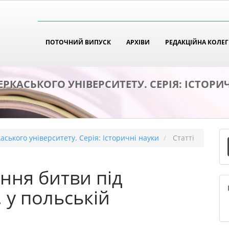
tion##
t##
ПОТОЧНИЙ ВИПУСК
АРХІВИ
РЕДАКЦІЙНА КОЛЕГ
ЕРКАСЬКОГО УНІВЕРСИТЕТУ. СЕРІЯ: ІСТОРИ
П
каського університету. Серія: Історичні науки
Статті
с
ння битви під
 у польській