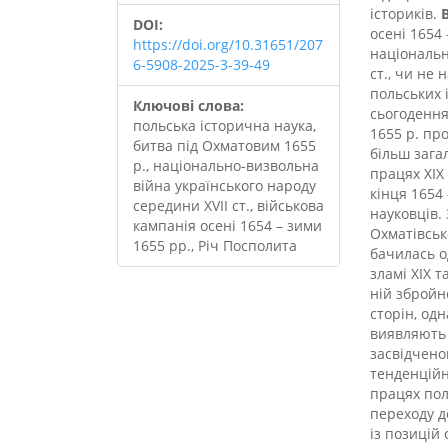
істориків.
DOI:
осені 1654
https://doi.org/10.31651/207
національн
6-5908-2025-3-39-49
ст., чи не
польських і
Ключові слова:
сьогодення
польська історична наука,
1655 р. пр
битва під Охматовим 1655
більш загал
р., національно-визвольна
працях ХІХ 
війна українського народу
кінця 1654
середини XVII ст., військова
науковців.
кампанія осені 1654 – зими
Охматівсько
1655 рр., Річ Посполита
бачилась о
зламі ХІХ т
ній збройн
сторін, од
виявляють 
засвідченог
тенденційн
працях пол
переходу д
із позицій 