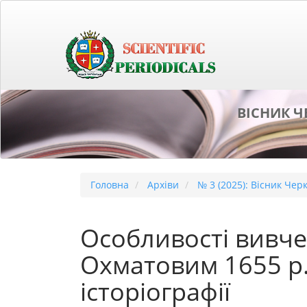
##plugins.themes.bootstrap3.accessible_menu.main_naviga
##plugins.themes.bootstrap3.accessible_menu.main_conten
##plugins.themes.bootstrap3.accessible_menu.sidebar##
ВІСНИК Ч
Головна
Архіви
№ 3 (2025): Вісник Чер
Особливості вивче
Охматовим 1655 р.
історіографії