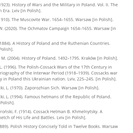
1923). History of Wars and the Military in Poland. Vol. II. The
n Era. Lviv [in Polish].
(1910). The Muscovite War. 1654–1655. Warsaw [in Polish].
 W. (2020). The Ochmatov Campaign 1654–1655. Warsaw [in
 (1884). A History of Poland and the Ruthenian Countries.
Polish].
 M. (2004). History of Poland. 1492–1795. Kraków [in Polish].
 L. (1996). The Polish-Cossack Wars of the 17th Century in
oriography of the Interwar Period (1918–1939). Cossacks war
 in Poland this Ukrainian nation. Lviv, 225–245. [in Polish].
i, L. (1970). Zaporozhian Sich. Warsaw [in Polish].
i, L. (1994). Famous hetmans of the Republic of Poland.
Polish].
oński, F. (1914). Cossack Hetman B. Khmelnytsky. A
ketch of His Life and Battles. Lviv [in Polish].
 (1889). Polish History Concisely Told in Twelve Books. Warsaw