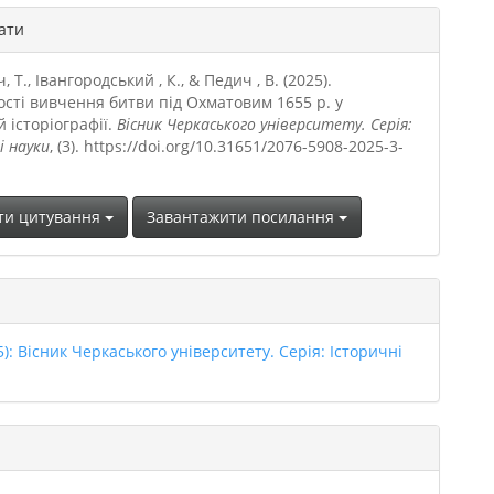
gins.themes.bootstrap3.article.
ати
 Т., Івангородський , К., & Педич , В. (2025).
сті вивчення битви під Охматовим 1655 р. у
й історіографії.
Вісник Черкаського університету. Серія:
і науки
, (3). https://doi.org/10.31651/2076-5908-2025-3-
ти цитування
Завантажити посилання
5): Вісник Черкаського університету. Серія: Історичні