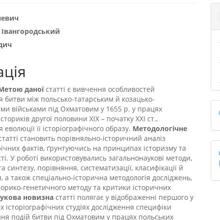
trap3.article.sidebar##
gins.themes.bootstrap3.article
невич
 Івангородський
дич
ація
Метою даної
статті є вивчення особливостей
 битви між польсько-татарським й козацько-
ми військами під Охматовим у 1655 р. у працях
сториків другої половини ХІХ – початку ХХІ ст.,
 еволюції її історіографічного образу.
Методологічне
статті становить порівняльно-історичний аналіз
фічних фактів, ґрунтуючись на принципах історизму та
сті. У роботі використовувались загальнонаукові методи,
та синтезу, порівняння, систематизації, класифікації й
, а також спеціально-історична методологія досліджень,
торико-генетичного методу та критики історичних
укова новизна
статті полягає у відображенні першого у
х історіографічних студіях дослідження специфіки
ня подій битви під Охматовим у працях польських