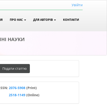
Увійти
ІЯ
ПРО НАС
ДЛЯ АВТОРІВ
КОНТАКТИ
ЧНІ НАУКИ
одати
Подати статтю
таттю
ISSN
ISSN:
2076-5908
(Print)
2518-1149
(Online)