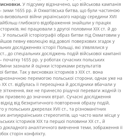
Висновки.
У підсумку відзначено, що військова кампанія
 – зими 1655 рр. й Охматівська битва, що були частиною
о-визвольної війни українського народу середини XVII
 найбільш глибокого відображення знайшли у працях
сториків, які працювали з другої половини ХІХ ст. й до
. У польській історіографії образ битви під Охматовим у
ойшов певну еволюцію від доволі поверхових згадок у
ьних дослідженнях історії Польщі, які з’являлися у
ст., до спеціальних досліджень подій військової кампанії
 – початку 1655 рр. у роботах сучасних польських
 Зміни зазнали й оцінки істориками результатів
ї битви. Так у висновках істориків з ХІХ ст. вона
днозначною перемогою польської сторони, однак уже на
а ХХ ст. відбулась її переоцінка й дослідники вбачали у
е зіткнення, яке не принесло рішучої переваги жодній із
нак призвело до значних втрат. Сучасні дослідження
відхід від безкритичного повторення образу подій,
о у польських джерелах XVII ст., та різноманітних
их антиукраїнських стереотипів, що часто мали місце у
ьських істориків ХІХ та першої половини ХХ ст., й
о докладного аналітичного вивчення теми, зображення її
обох сторін конфлікту.