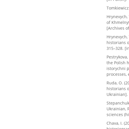
Tomkiewicz,
Hrynevych, 
of Khmelnyt
[Archives of
Hrynevych, 
historians 
315–328. [i
Pestrykova,
the Polish 
istorychni p
processes, e
Ruda, O. (2
historians o
Ukrainian].
Stepanchuk,
Ukrainian, 
sciences (hi
Chava, I. (
historiogra