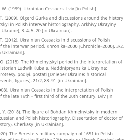
 W. (1939). Ukrainian Cossacks. Lviv [in Polish].
T. (2009). Olgerd Gurka and discussions around the history
skyi in Polish interwar historiography. Arkhivy Ukrayiny
 Ukraine], 3–4, 5–20 [in Ukrainian].
T. (2012). Ukrainian Cossacks in discussions of Polish
of the interwar period. Khronika–2000 [Chronicle–2000], 3/2,
n Ukrainian].
 O. (2018). The Khmelnytskyi period in the interpretation of
historian Ludwik Kubala. Naddnipryansʹka Ukrayina:
rotsesy, podiyi, postati [Dnieper Ukraine: historical
vents, figures], 21/2, 83–91 [in Ukrainian].
008). Ukrainian Cossacks in the interpretation of Polish
f the late 19th – first third of the 20th century. Lviv [in
 Y. (2018). The figure of Bohdan Khmelnytsky in modern
Russian and Polish historiography. Dissertation of doctor of
story). Cherkasy [in Ukrainian].
2020). The Berestets military campaign of 1651 in Polish
phy of the first half of the 20th century. Visnyk Cherkasʹkoho