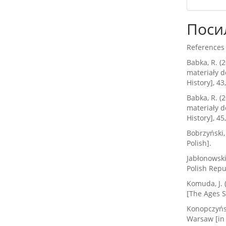
Поси
References
Babka, R. (
materiały d
History], 43
Babka, R. (
materiały d
History], 45
Bobrzyński,
Polish].
Jabłonowski,
Polish Repu
Komuda, J. 
[The Ages Sp
Konopczyńsk
Warsaw [in 