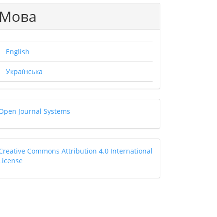
Мова
.main##
English
Українська
Open
Open Journal Systems
Journal
Systems
Creative
Creative Commons Attribution 4.0 International
License