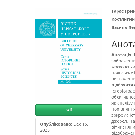
##plugins.themes.boots
##plu
Тарас Гри
Костянтин
Василь Пе
Анот
Анотація.
зображення
московськи
польських і
визначення
підґрунтя
історіогра
об’єктивно
як аналізу 
порівняння
pdf
зокрема іс
джерел.
На
Опубліковано:
Dec 15,
вітчизняни
2025
відображен