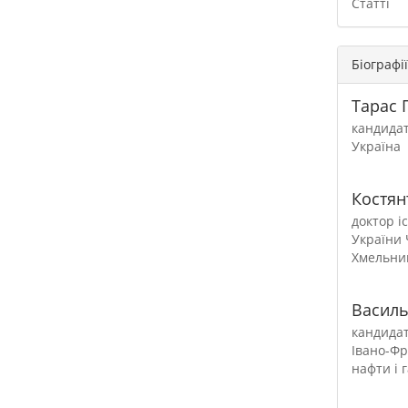
Статті
Біографі
Тарас 
кандидат
Україна
Костян
доктор і
України 
Хмельниц
Василь
кандидат
Івано-Фр
нафти і 