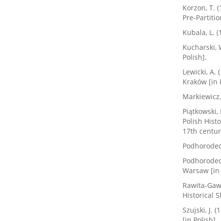
Korzon, T. (
Pre-Partitio
Kubala, L. 
Kucharski,
Polish].
Lewicki, A.
Kraków [in 
Markiewicz,
Piątkowski,
Polish Hist
17th century
Podhorodeck
Podhorodeck
Warsaw [in 
Rawita-Gawr
Historical S
Szujski, J.
[in Polish].