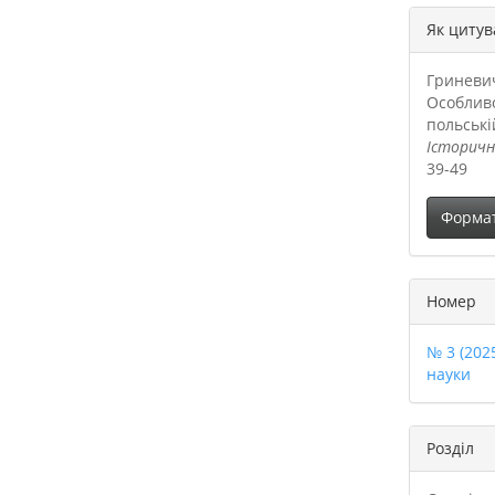
##plu
Як цитув
Гриневич,
Особливо
польські
Історичн
39-49
Форма
Номер
№ 3 (202
науки
Розділ