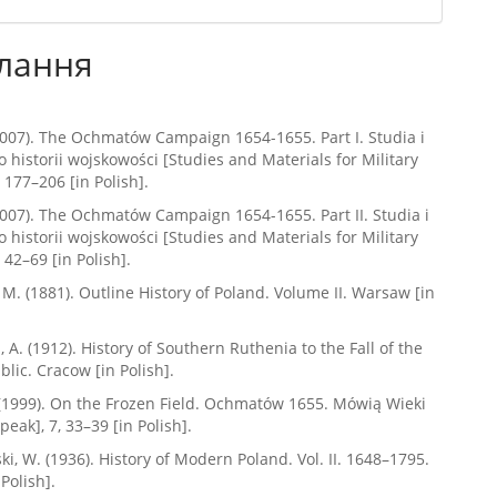
лання
2007). The Ochmatów Campaign 1654-1655. Part I. Studia i
o historii wojskowości [Studies and Materials for Military
, 177–206 [in Polish].
2007). The Ochmatów Campaign 1654-1655. Part II. Studia i
o historii wojskowości [Studies and Materials for Military
, 42–69 [in Polish].
 M. (1881). Outline History of Poland. Volume II. Warsaw [in
 A. (1912). History of Southern Ruthenia to the Fall of the
blic. Cracow [in Polish].
(1999). On the Frozen Field. Ochmatów 1655. Mówią Wieki
eak], 7, 33–39 [in Polish].
i, W. (1936). History of Modern Poland. Vol. II. 1648–1795.
Polish].