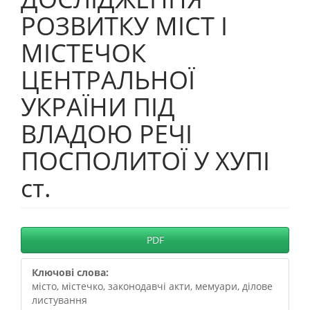
РОЗВИТКУ МІСТ І
МІСТЕЧОК
ЦЕНТРАЛЬНОЇ
УКРАЇНИ ПІД
ВЛАДОЮ РЕЧІ
ПОСПОЛИТОЇ У ХУПІ
ст.
##plugins.themes.bootstrap3.
PDF
Ключові слова:
місто, містечко, законодавчі акти, мемуари, ділове
листування