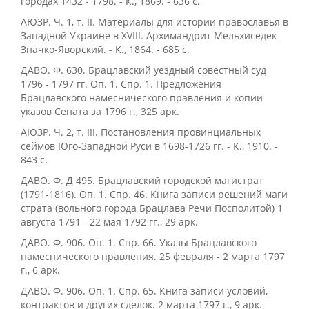
городах 1432 - 1798. - К., 1869. - 636 с.
АЮЗР. Ч. 1, т. ІІ. Материалы для истории православья в
Западной Украине в XVIII. Архимандрит Мельхиседек
Значко-Яворский. - К., 1864. - 685 с.
ДАВО. Ф. 630. Брацлавский уездный совестный суд
1796 - 1797 гг. Оп. 1. Спр. 1. Предложения
Брацлавского намеснического правления и копии
указов Сената за 1796 г., 325 арк.
АЮЗР. Ч. 2, т. ІІІ. Постановления провинциальных
сеймов Юго-Западной Руси в 1698-1726 гг. - К., 1910. -
843 с.
ДАВО. Ф. Д 495. Брацлавский городской магистрат
(1791-1816). Оп. 1. Спр. 46. Книга записи решений маги
страта (вольного города Брацлава Речи Посполитой) 1
августа 1791 - 22 мая 1792 гг., 29 арк.
ДАВО. Ф. 906. Оп. 1. Спр. 66. Указы Брацлавского
намеснического правления. 25 февраля - 2 марта 1797
г., 6 арк.
ДАВО. Ф. 906. Оп. 1. Спр. 65. Книга записи условий,
контрактов и других сделок. 2 марта 1797 г., 9 арк.