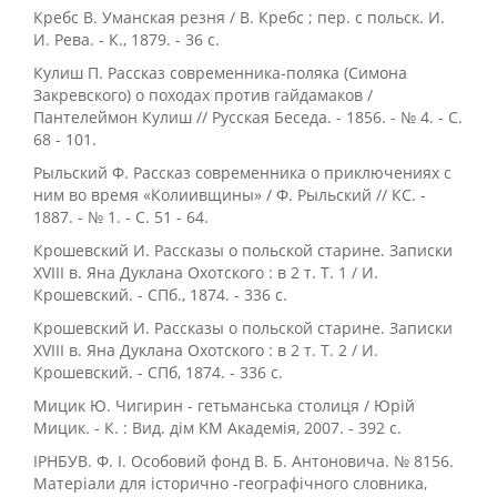
Кребс В. Уманская резня / В. Кребс ; пер. с польск. И.
И. Рева. - К., 1879. - 36 с.
Кулиш П. Рассказ современника-поляка (Симона
Закревского) о походах против гайдамаков /
Пантелеймон Кулиш // Русская Беседа. - 1856. - № 4. - С.
68 - 101.
Рыльский Ф. Рассказ современника о приключениях с
ним во время «Колиивщины» / Ф. Рыльский // КС. -
1887. - № 1. - С. 51 - 64.
Крошевский И. Рассказы о польской старине. Записки
XVIII в. Яна Дуклана Охотского : в 2 т. Т. 1 / И.
Крошевский. - СПб., 1874. - 336 с.
Крошевский И. Рассказы о польской старине. Записки
XVIII в. Яна Дуклана Охотского : в 2 т. Т. 2 / И.
Крошевский. - СПб, 1874. - 336 с.
Мицик Ю. Чигирин - гетьманська столиця / Юрій
Мицик. - К. : Вид. дім КМ Академія, 2007. - 392 с.
ІРНБУВ. Ф. І. Особовий фонд В. Б. Антоновича. № 8156.
Матеріали для історично -географічного словника,