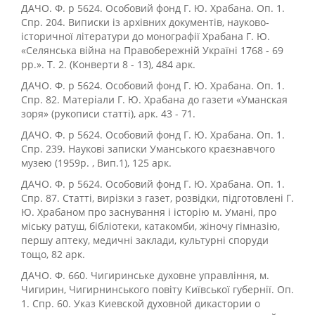
ДАЧО. Ф. р 5624. Особовий фонд Г. Ю. Храбана. Оп. 1.
Спр. 204. Виписки із архівних документів, науково-
історичної літератури до монографії Храбана Г. Ю.
«Селянська війна на Правобережній Україні 1768 - 69
рр.». Т. 2. (Конверти 8 - 13), 484 арк.
ДАЧО. Ф. р 5624. Особовий фонд Г. Ю. Храбана. Оп. 1.
Спр. 82. Матеріали Г. Ю. Храбана до газети «Уманская
зоря» (рукописи статті), арк. 43 - 71.
ДАЧО. Ф. р 5624. Особовий фонд Г. Ю. Храбана. Оп. 1.
Спр. 239. Наукові записки Уманського краєзнавчого
музею (1959р. , Вип.1), 125 арк.
ДАЧО. Ф. р 5624. Особовий фонд Г. Ю. Храбана. Оп. 1.
Спр. 87. Статті, вирізки з газет, розвідки, підготовлені Г.
Ю. Храбаном про заснування і історію м. Умані, про
міську ратуш, бібліотеки, катакомби, жіночу гімназію,
першу аптеку, медичні заклади, культурні споруди
тощо, 82 арк.
ДАЧО. Ф. 660. Чигиринське духовне управління, м.
Чигирин, Чигирнинського повіту Київської губернії. Оп.
1. Спр. 60. Указ Киевской духовной дикастории о