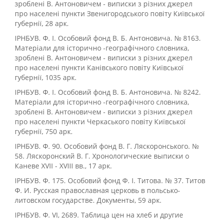
зроблені В. Антоновичем - виписки з різних джерел
про населені пункти Звенигородського повіту Київської
губернії, 28 арк.
ІРНБУВ. Ф. І. Особовий фонд В. Б. Антоновича. № 8163.
Матеріали для історично -географічного словника,
зроблені В. Антоновичем - виписки з різних джерел
про населені пункти Канівського повіту Київської
губернії, 1035 арк.
ІРНБУВ. Ф. І. Особовий фонд В. Б. Антоновича. № 8242.
Матеріали для історично -географічного словника,
зроблені В. Антоновичем - виписки з різних джерел
про населені пункти Черкаського повіту Київської
губернії, 750 арк.
ІРНБУВ. Ф. 90. Особовий фонд В. Г. Ляскоронського. №
58. Ляскоронский В. Г. Хронологические выписки о
Каневе XVII - XVIII вв., 17 арк.
ІРНБУВ. Ф. 175. Особовий фонд Ф. І. Титова. № 37. Титов
Ф. И. Русская православная церковь в польсько-
литовском государстве. Документы, 59 арк.
ІРНБУВ. Ф. VI, 2689. Таблица цен на хлеб и другие