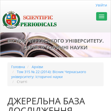
##plugins.themes.bootstrap3.accessible_menu.main_naviga
Увійти
##plugins.themes.bootstrap3.accessible_menu.main_conten
##plugins.themes.bootstrap3.accessible_menu.sidebar##
Toggl
navig
ВІСНИК ЧЕРКАСЬКОГО УНІВЕРСИТЕТУ.
СЕРІЯ: ІСТОРИЧНІ НАУКИ
Головна
Архіви
Том 315 № 22 (2014): Вісник Черкаського
університету: Історичні науки
Статті
ДЖЕРЕЛЬНА БАЗА
ДОСЛІДЖЕННЯ