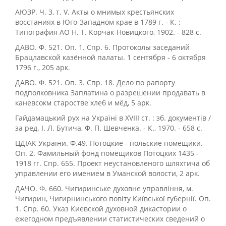
АЮЗР. Ч. 3, т. V. Акты о мнимых крестьянских
восстаниях в Юго-Западном крае в 1789 г. - К. :
Типография АО Н. Т. Корчак-Новицкого, 1902. - 828 с.
ДАВО. Ф. 521. Оп. 1. Спр. 6. Протоколы заседаний
Брацлавской казённой палаты. 1 сентября - 6 октября
1796 г., 205 арк.
ДАВО. Ф. 521. Оп. 3. Спр. 18. Дело по рапорту
подполковника Заплатина о разрешении продавать в
каневсокм старостве хлеб и мёд, 5 арк.
Гайдамацький рух на Україні в XVIII ст. : зб. документів /
за ред. І. Л. Бутича, Ф. П. Шевченка. - К., 1970. - 658 с.
ЦДІАК України. Ф.49. Потоцкие - польские помещики.
Оп. 2. Фамильный фонд помещиков Потоцких 1435 -
1918 гг. Спр. 655. Проект неустановленого шляхтича об
управлении его имением в Уманской волости, 2 арк.
ДАЧО. Ф. 660. Чигиринське духовне управління, м.
Чигирин, Чигирнинського повіту Київської губернії. Оп.
1. Спр. 60. Указ Киевской духовной дикастории о
ежегодном предъявлении статистических сведений о