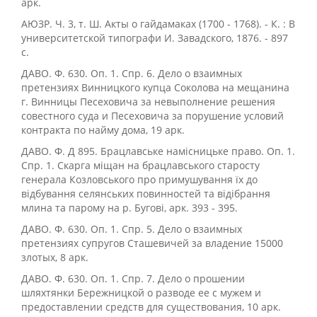
арк.
АЮЗР. Ч. 3, т. Ш. Акты о гайдамаках (1700 - 1768). - К. : В
университетской типографи И. Завадского, 1876. - 897
с.
ДАВО. Ф. 630. Оп. 1. Спр. 6. Дело о взаимных
претензиях Винницкого купца Соколова на мещанина
г. Винницы Песеховича за невыполнение решения
совестного суда и Песеховича за порушение условий
контракта по найму дома, 19 арк.
ДАВО. Ф. Д 895. Брацлавське намісницьке право. Оп. 1.
Спр. 1. Скарга міщан на брацлавського старосту
генерала Козловського про примушування їх до
відбування селянських повинностей та відібрання
млина та парому на р. Бугові, арк. 393 - 395.
ДАВО. Ф. 630. Оп. 1. Спр. 5. Дело о взаимных
претензиях супругов Сташевичей за владение 15000
злотых, 8 арк.
ДАВО. Ф. 630. Оп. 1. Спр. 7. Дело о прошении
шляхтянки Бережницкой о разводе ее с мужем и
предоставлении средств для существования, 10 арк.