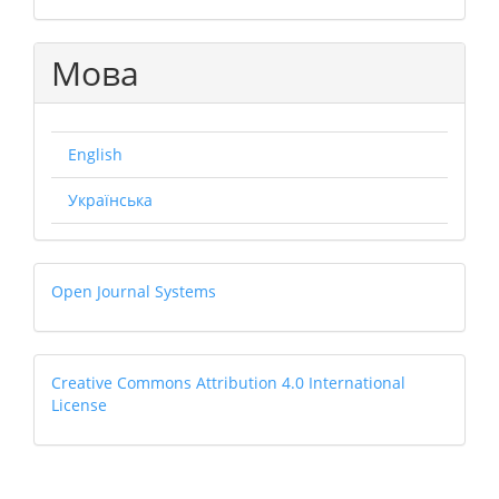
Мова
English
Українська
Open
Open Journal Systems
Journal
Systems
Creative
Creative Commons Attribution 4.0 International
License