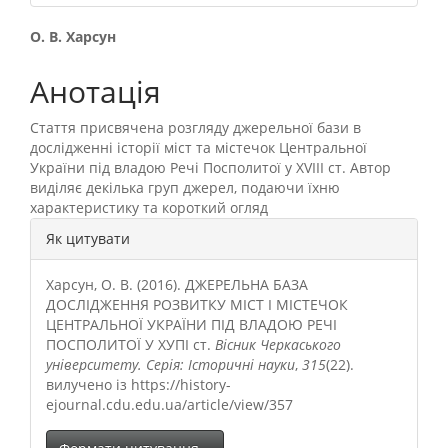
##plugins.themes.bootstrap3.
О. В. Харсун
Анотація
Стаття присвячена розгляду джерельної бази в
дослідженні історії міст та містечок Центральної
України під владою Речі Посполитої у XVIII ст. Автор
виділяє декілька груп джерел, подаючи їхню
характеристику та короткий огляд
##plugins.themes.bootstrap3.a
Як цитувати
Харсун, О. В. (2016). ДЖЕРЕЛЬНА БАЗА
ДОСЛІДЖЕННЯ РОЗВИТКУ МІСТ І МІСТЕЧОК
ЦЕНТРАЛЬНОЇ УКРАЇНИ ПІД ВЛАДОЮ РЕЧІ
ПОСПОЛИТОЇ У ХУПІ ст.
Вісник Черкаського
університету. Серія: Історичні науки
,
315
(22).
вилучено із https://history-
ejournal.cdu.edu.ua/article/view/357