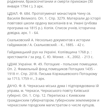
роджении, бракосочетании и смерти прихожан (30
января 1794 г.), 3 арк.
ЦДІАЛ. Ф. 684. Протоігуменат монастирів Чину св.
Василія Великого. Оп. 1. Спр. 3279. Матеріали до історії
повітової школи ордену василіанів в м. Умані (учбова
програма на 1815 р.). Копія. Список учнів, історична
довідка, арк. 1 - 64.
Скальковский А. Несколько документов к истории
гайдамаков / А. Скальковский. - К., 1885. - 42 с.
Гайдамацький рух на Україні. Коліївщина 1768 р. :
хрестоматія / за ред. С. Ю. Монке. - К., 2002. - 213 с.
ЦДІАК України. Ф. 49. Потоцкие - польские помещики.
Оп. 2. Фамильный фонд помещиков Потоцких 1435 -
1918 гг. Спр. 2018. Письма Коржашевского Потоцкому
за 1713, 1759 гг., 3 арк.
ДАЧО. Ф. 8. Черкаська міська дума і підпорядкована їй
управа, м. Черкаси, Черкаського повіту Київської
губернії. Оп. 1. Спр. 12. Переписка с Киевским
гражданским губернатором, губернским землемером и
черкасским городским магистратом о числе купцов,