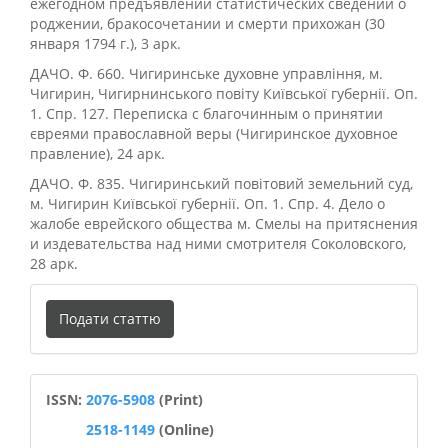
ежегодном предъявлении статистических сведений о
роджении, бракосочетании и смерти прихожан (30
января 1794 г.), 3 арк.
ДАЧО. Ф. 660. Чигиринське духовне управління, м.
Чигирин, Чигирнинського повіту Київської губернії. Оп.
1. Спр. 127. Переписка с благочинным о принятии
євреями православной веры (Чигиринское духовное
правление), 24 арк.
ДАЧО. Ф. 835. Чигиринський повітовий земельний суд,
м. Чигирин Київської губернії. Оп. 1. Спр. 4. Дело о
жалобе еврейского общества м. Смелы на притяснения
и издевательства над ними смотрителя Соколовского,
28 арк.
Подати
Подати статтю
статтю
ISSN
ISSN:
2076-5908
(Print)
2518-1149
(Online)