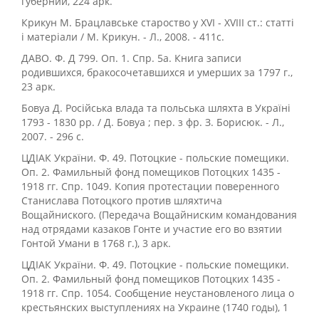
губернии, 224 арк.
Крикун М. Брацлавське староство у XVI - XVIII ст.: статті
і матеріали / М. Крикун. - Л., 2008. - 411с.
ДАВО. Ф. Д 799. Оп. 1. Спр. 5а. Книга записи
родившихся, бракосочетавшихся и умерших за 1797 г.,
23 арк.
Бовуа Д. Російська влада та польська шляхта в Україні
1793 - 1830 рр. / Д. Бовуа ; пер. з фр. З. Борисюк. - Л.,
2007. - 296 с.
ЦДІАК України. Ф. 49. Потоцкие - польские помещики.
Оп. 2. Фамильный фонд помещиков Потоцких 1435 -
1918 гг. Спр. 1049. Копия протестации поверенного
Станислава Потоцкого против шляхтича
Вощайниского. (Передача Вощайниским командования
над отрядами казаков Гонте и участие его во взятии
Гонтой Умани в 1768 г.), 3 арк.
ЦДІАК України. Ф. 49. Потоцкие - польские помещики.
Оп. 2. Фамильный фонд помещиков Потоцких 1435 -
1918 гг. Спр. 1054. Сообщение неустановленого лица о
крестьянских выступлениях на Украине (1740 годы), 1