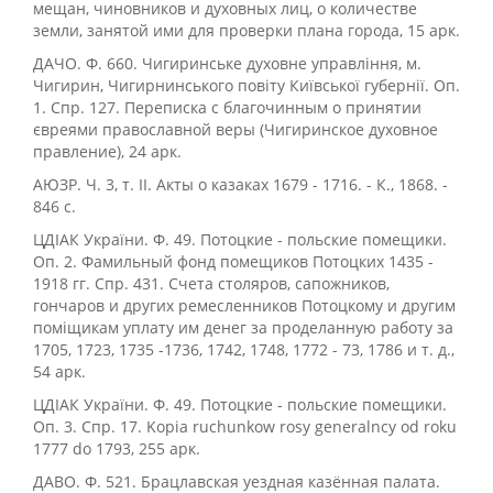
мещан, чиновников и духовных лиц, о количестве
земли, занятой ими для проверки плана города, 15 арк.
ДАЧО. Ф. 660. Чигиринське духовне управління, м.
Чигирин, Чигирнинського повіту Київської губернії. Оп.
1. Спр. 127. Переписка с благочинным о принятии
євреями православной веры (Чигиринское духовное
правление), 24 арк.
АЮЗР. Ч. 3, т. ІІ. Акты о казаках 1679 - 1716. - К., 1868. -
846 с.
ЦДІАК України. Ф. 49. Потоцкие - польские помещики.
Оп. 2. Фамильный фонд помещиков Потоцких 1435 -
1918 гг. Спр. 431. Счета столяров, сапожников,
гончаров и других ремесленников Потоцкому и другим
поміщикам уплату им денег за проделанную работу за
1705, 1723, 1735 -1736, 1742, 1748, 1772 - 73, 1786 и т. д.,
54 арк.
ЦДІАК України. Ф. 49. Потоцкие - польские помещики.
Оп. 3. Спр. 17. Kopia ruchunkow rosy generalncy od roku
1777 do 1793, 255 арк.
ДАВО. Ф. 521. Брацлавская уездная казённая палата.