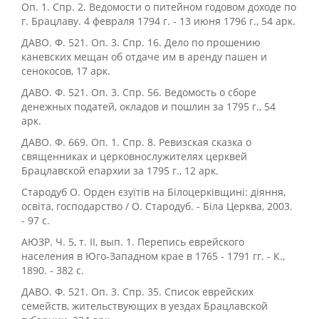
Оп. 1. Спр. 2. Ведомости о питейном годовом доходе по
г. Брацлаву. 4 февраля 1794 г. - 13 июня 1796 г., 54 арк.
ДАВО. Ф. 521. Оп. 3. Спр. 16. Дело по прошению
каневских мещан об отдаче им в аренду пашен и
сенокосов, 17 арк.
ДАВО. Ф. 521. Оп. 3. Спр. 56. Ведомость о сборе
денежных податей, окладов и пошлин за 1795 г., 54
арк.
ДАВО. Ф. 669. Оп. 1. Спр. 8. Ревизская сказка о
священниках и церковнослужителях церквей
Брацлавской епархии за 1795 г., 12 арк.
Стародуб О. Орден єзуїтів на Білоцерківщині: діяння,
освіта, господарство / О. Стародуб. - Біла Церква, 2003.
- 97 с.
АЮЗР. Ч. 5, т. ІІ, вып. 1. Перепись еврейского
населения в Юго-Западном крае в 1765 - 1791 гг. - К.,
1890. - 382 с.
ДАВО. Ф. 521. Оп. 3. Спр. 35. Список еврейских
семейств, жительствующих в уездах Брацлавской