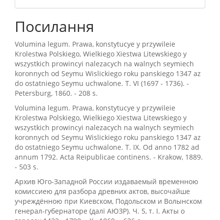
Посилання
Volumina legum. Prawa, konstytucye y przywileie
Krolestwa Polskiego, Wielkiego Xiestwa Litewskiego y
wszystkich prowincyi nalezacych na walnych seymiech
koronnych od Seymu Wislickiego roku panskiego 1347 az
do ostatniego Seymu uchwalone. T. VI (1697 - 1736). -
Petersburg, 1860. - 208 s.
Volumina legum. Prawa, konstytucye y przywileie
Krolestwa Polskiego, Wielkiego Xiestwa Litewskiego y
wszystkich prowincyi nalezacych na walnych seymiech
koronnych od Seymu Wislickiego roku panskiego 1347 az
do ostatniego Seymu uchwalone. T. IX. Od anno 1782 ad
annum 1792. Acta Reipublicae continens. - Krakow, 1889.
- 503 s.
Архив Юго-Западной России издаваемый временною
комиссиею для разбора древних актов, высочайше
учреждённою при Киевском, Подольском и Волынском
генерал-губернаторе (далі АЮЗР). Ч. 5, т. І. Акты о