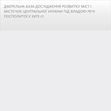
Повернутися
ДЖЕРЕЛЬНА БАЗА ДОСЛІДЖЕННЯ РОЗВИТКУ МІСТ І
до
МІСТЕЧОК ЦЕНТРАЛЬНОЇ УКРАЇНИ ПІД ВЛАДОЮ РЕЧІ
подробиць
ПОСПОЛИТОЇ У ХУПІ ст.
статті
За
За
PD