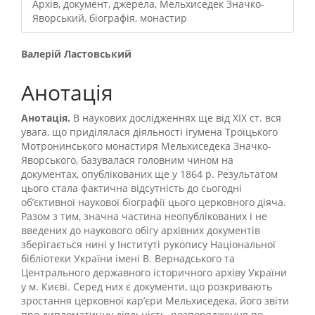
Архів, документ, джерела, Мельхиседек Значко-
Яворський, біографія, монастир
##plugins.themes.bootstrap3.
Валерій Ластовський
Анотація
Анотація.
В наукових дослідженнях ще від ХІХ ст. вся
увага, що приділялася діяльності ігумена Троїцького
Мотронинського монастиря Мельхиседека Значко-
Яворського, базувалася головним чином на
документах, опублікованих ще у 1864 р. Результатом
цього стала фактична відсутність до сьогодні
об’єктивної наукової біографії цього церковного діяча.
Разом з тим, значна частина неопублікованих і не
введених до наукового обігу архівних документів
зберігається нині у Інституті рукопису Національної
бібліотеки України імені В. Вернадського та
Центрального державного історичного архіву України
у м. Києві. Серед них є документи, що розкривають
зростання церковної кар’єри Мельхиседека, його звіти
про дипломатичну діяльність, розпорядження по