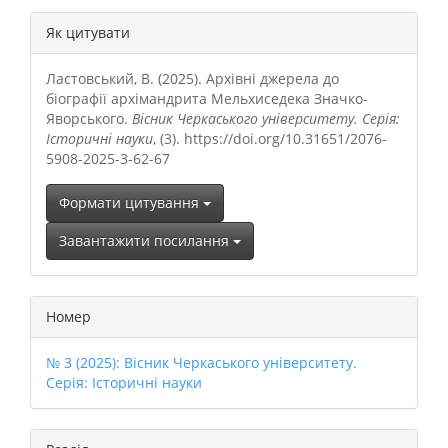
##plugins.themes.bootstrap3.a
Як цитувати
Ластовський, В. (2025). Архівні джерела до
біографії архімандрита Мельхиседека Значко-
Яворського.
Вісник Черкаського університету. Серія:
Історичні науки
, (3). https://doi.org/10.31651/2076-
5908-2025-3-62-67
Формати цитування
Завантажити посилання
Номер
№ 3 (2025): Вісник Черкаського університету.
Серія: Історичні науки