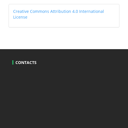
Systems
Creative
Creative Commons Attribution 4.0 International
License
CONTACTS