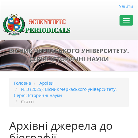
##plugins.themes.bootstrap3.accessible_menu.main_naviga
Увійти
##plugins.themes.bootstrap3.accessible_menu.main_conten
##plugins.themes.bootstrap3.accessible_menu.sidebar##
Toggl
navig
ВІСНИК ЧЕРКАСЬКОГО УНІВЕРСИТЕТУ.
СЕРІЯ: ІСТОРИЧНІ НАУКИ
Головна
Архіви
№ 3 (2025): Вісник Черкаського університету.
Серія: Історичні науки
Статті
Архівні джерела до
біографії