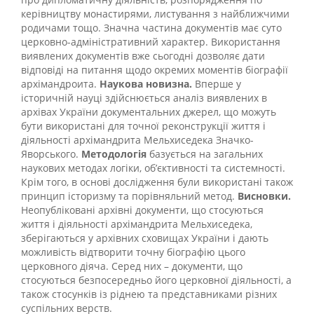
керівництву монастирями, листування з найближчими
родичами тощо. Значна частина документів має суто
церковно-адміністративний характер. Використання
виявлених документів вже сьогодні дозволяє дати
відповіді на питання щодо окремих моментів біографії
архімандроита.
Наукова новизна.
Вперше у
історичній науці здійснюється аналіз виявлених в
архівах України документальних джерел, що можуть
бути використані для точної реконструкції життя і
діяльності архімандрита Мельхиседека Значко-
Яворського.
Методологія
базується на загальних
наукових методах логіки, об’єктивності та системності.
Крім того, в основі дослідження були використані також
принцип історизму та порівняльний метод.
Висновки.
Неопубліковані архівні документи, що стосуються
життя і діяльності архімандрита Мельхиседека,
зберігаються у архівних сховищах України і дають
можливість відтворити точну біографію цього
церковного діяча. Серед них – документи, що
стосуються безпосередньо його церковної діяльності, а
також стосунків із ріднею та представниками різних
суспільних верств.