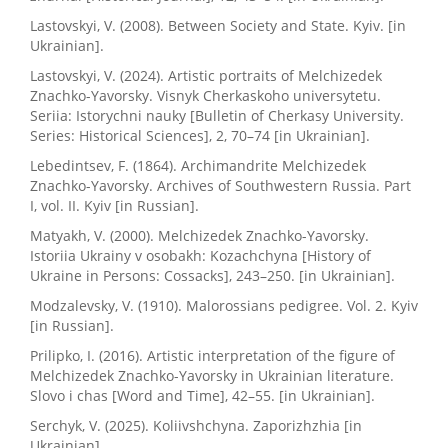
Lastovskyі, V. (2008). Between Society and State. Kyiv. [in
Ukrainian].
Lastovskyі, V. (2024). Artistic portraits of Melchizedek
Znachko-Yavorsky. Visnyk Cherkaskoho universytetu.
Seriia: Istorychni nauky [Bulletin of Cherkasy University.
Series: Historical Sciences], 2, 70–74 [in Ukrainian].
Lebedintsev, F. (1864). Archimandrite Melchizedek
Znachko-Yavorsky. Archives of Southwestern Russia. Part
I, vol. II. Kyiv [in Russian].
Matyakh, V. (2000). Melchizedek Znachko-Yavorsky.
Istoriia Ukrainy v osobakh: Kozachchyna [History of
Ukraine in Persons: Cossacks], 243–250. [in Ukrainian].
Modzalevsky, V. (1910). Malorossians pedigree. Vol. 2. Kyiv
[in Russian].
Prilipko, I. (2016). Artistic interpretation of the figure of
Melchizedek Znachko-Yavorsky in Ukrainian literature.
Slovo i chas [Word and Time], 42–55. [in Ukrainian].
Serchyk, V. (2025). Koliіvshchyna. Zaporizhzhia [in
Ukrainian].