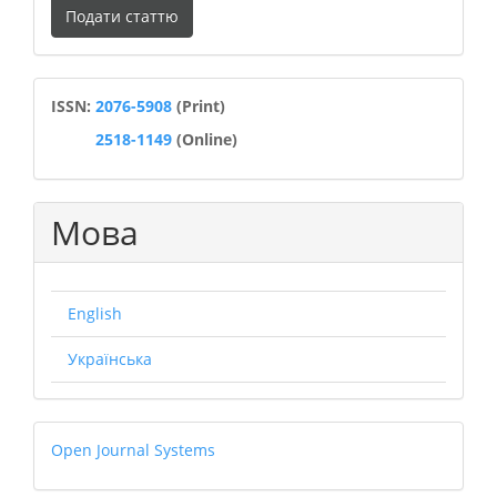
Подати статтю
статтю
ISSN
ISSN:
2076-5908
(Print)
2518-1149
(Online)
Мова
English
Українська
Open
Open Journal Systems
Journal