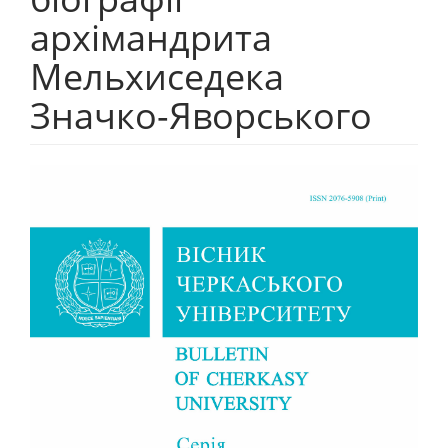
архімандрита
Мельхиседека
Значко-Яворського
##plugins.themes.bootstrap3.