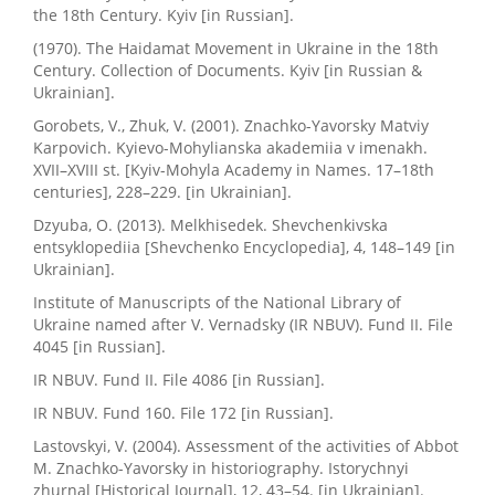
the 18th Century. Kyiv [in Russian].
(1970). The Haidamat Movement in Ukraine in the 18th
Century. Collection of Documents. Kyiv [in Russian &
Ukrainian].
Gorobets, V., Zhuk, V. (2001). Znachko-Yavorsky Matviy
Karpovich. Kyievo-Mohylianska akademiia v imenakh.
ХVII–ХVIII st. [Kyiv-Mohyla Academy in Names. 17–18th
centuries], 228–229. [in Ukrainian].
Dzyuba, O. (2013). Melkhisedek. Shevchenkivska
entsyklopediia [Shevchenko Encyclopedia], 4, 148–149 [in
Ukrainian].
Institute of Manuscripts of the National Library of
Ukraine named after V. Vernadsky (IR NBUV). Fund II. File
4045 [in Russian].
IR NBUV. Fund II. File 4086 [in Russian].
IR NBUV. Fund 160. File 172 [in Russian].
Lastovskyі, V. (2004). Assessment of the activities of Abbot
M. Znachko-Yavorsky in historiography. Istorychnyi
zhurnal [Historical Journal], 12, 43–54. [in Ukrainian].