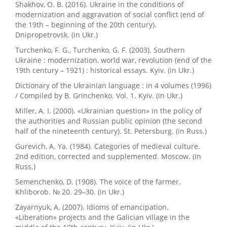
Shakhov, O. B. (2016). Ukraine in the conditions of
modernization and aggravation of social conflict (end of
the 19th – beginning of the 20th century).
Dnipropetrovsk. (in Ukr.)
Turchenko, F. G., Turchenko, G. F. (2003). Southern
Ukraine : modernization, world war, revolution (end of the
19th century – 1921) : historical essays. Kyiv. (in Ukr.)
Dictionary of the Ukrainian language : in 4 volumes (1996)
/ Compiled by В. Grinchenko. Vol. 1. Kyiv. (in Ukr.)
Miller, A. I. (2000). «Ukrainian question» in the policy of
the authorities and Russian public opinion (the second
half of the nineteenth century). St. Petersburg. (in Russ.)
Gurevich, A. Ya. (1984). Categories of medieval culture.
2nd edition, corrected and supplemented. Moscow. (in
Russ.)
Semenchenko, D. (1908). The voice of the farmer.
Khliborob. № 20. 29–30. (in Ukr.)
Zayarnyuk, A. (2007). Idioms of emancipation.
«Liberation» projects and the Galician village in the