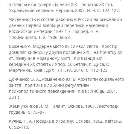
з Подільської губернії (кінець ХІХ – початок ХХ ст.).
Український селянин. Черкаси, 2005. № 9. С. 124–127.
Численность и состав рабочих в России на основании
данных Первой всеобщей переписи населения
Российской империи 1897 г. / Под ред. Н. А.
Тройницкого. Т. 2. 1906. 605 с.
Боженко А. Модерне місто як символ свята : простір
дозвілля киян(ок) у другій половині ХІХ – на початку ХХ
ст. Живучи в модерному місті : Київ кінця ХІХ –
середини ХХ століть / Упор. О. Бетлій, К. Диса, О.
Мартинюк. Київ : ДУХ І ЛІТЕРА, 2016. С. 112–123.
Донченко О. А., Романенко Ю. В. Архетипи соціального
життя і політика (Глибинні регулятиви
психополітичного повсякдення). Київ : Либідь, 2001.
334 с.
Жемчужников Л. М. Талант. Основа. 1861. Листопад-
грудень. С. 75–87.
Кулиш П. А. Поездка в Украину. Основа. 1862. Квітень.
С. 92–110.