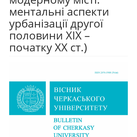
ментальні аспекти
урбанізації другої
половини ХІХ –
початку ХХ ст.)
##plugins.themes.bootstrap3.