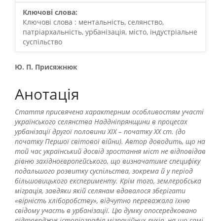
Ключові слова:
Ключові слова : ментальність, селянство,
патріархальність, урбанізація, місто, індустріальне
суспільство
##plugins.themes.bootstrap3.
Ю. П. Присяжнюк
Анотація
Стаття присвячена характерним особливостям участі
українського селянства Наддніпрянщини в процесах
урбанізації другої половини ХІХ – початку ХХ ст. (до
початку Першої світової війни). Автор доводить, що на
той час український досвід зростання міст не відповідав
рівню західноєвропейського, що визначатиме специфіку
подальшого розвитку суспільства, зокрема й у період
більшовицького експерименту. Крім того, землеробська
міграція, завдяки якій селянам вдавалося зберігати
«вірність хліборобству», відчутно переважала їхню
свідому участь в урбанізації. Цю думку опосередковано
підтверджує історіографія міграційних рухів, на що самі