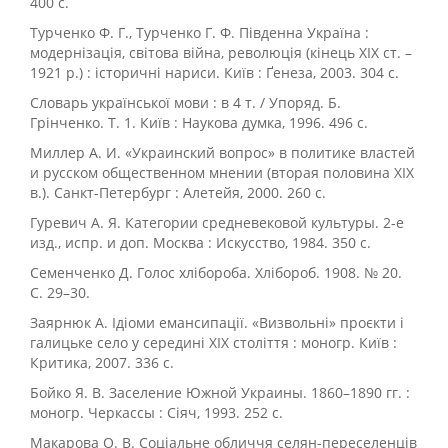
400 с.
Турченко Ф. Г., Турченко Г. Ф. Південна Україна :
модернізація, світова війна, революція (кінець ХІХ ст. –
1921 р.) : історичні нариси. Київ : Ґенеза, 2003. 304 с.
Словарь української мови : в 4 т. / Упоряд. Б.
Грінченко. Т. 1. Київ : Наукова думка, 1996. 496 с.
Миллер А. И. «Украинский вопрос» в политике властей
и русском общественном мнении (вторая половина ХIХ
в.). Санкт-Петербург : Алетейя, 2000. 260 с.
Гуревич А. Я. Категории средневековой культуры. 2-е
изд., испр. и доп. Москва : Искусство, 1984. 350 с.
Семенченко Д. Голос хлібороба. Хлібороб. 1908. № 20.
С. 29–30.
Заярнюк А. Ідіоми емансипації. «Визвольні» проєкти і
галицьке село у середині ХІХ століття : моногр. Київ :
Критика, 2007. 336 с.
Бойко Я. В. Заселение Южной Украины. 1860–1890 гг. :
моногр. Черкассы : Сіяч, 1993. 252 с.
Макарова О. В. Соціальне обличчя селян-переселенців