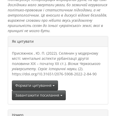
дослідники мало звертали уваги, бо зазвичай керувалися
політико-правовим і статистичним підходами, а не
антропологічним. Це вносило в дискусії відоме безладдя,
виражене словами про нібито якусь усвідомлену
прихильність селян до їхньої «української» землі, якої в
принципі не могло бути.
##plugins.themes.bootstrap3.a
Як цитувати
Присяжнюк , Ю. П. (2022). Селянин у модерному
місті: ментальні аспекти урбанізації другої
половини ХІХ – початку ХХ ст.).
Вісник Черкаського
університету. Серія: Історичні науки
, (2).
https://doi.org/10.31651/2076-5908-2022-2-84-90
Формати цитування
Завантажити посилання
Номер