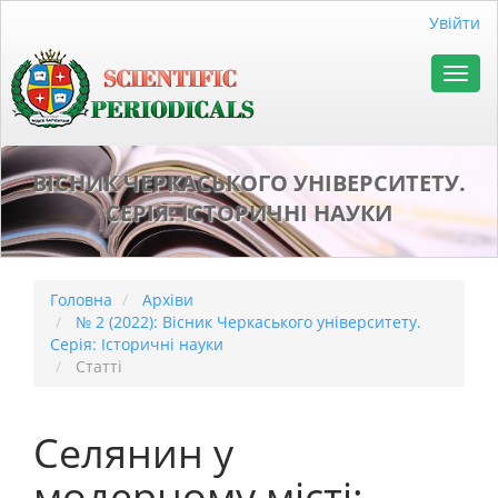
##plugins.themes.bootstrap3.accessible_menu.main_naviga
Увійти
##plugins.themes.bootstrap3.accessible_menu.main_conten
##plugins.themes.bootstrap3.accessible_menu.sidebar##
Toggl
navig
ВІСНИК ЧЕРКАСЬКОГО УНІВЕРСИТЕТУ.
СЕРІЯ: ІСТОРИЧНІ НАУКИ
Головна
Архіви
№ 2 (2022): Вісник Черкаського університету.
Серія: Історичні науки
Статті
Селянин у
модерному місті: