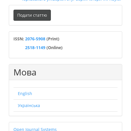
Подати
Подати статтю
статтю
ISSN
ISSN:
2076-5908
(Print)
2518-1149
(Online)
Мова
English
Українська
Open
Open Journal Systems