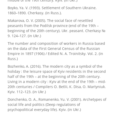
middle of the 19th century. Kyiv. (in Ukr.)
Boyko, Ya. V. (1993). Settlement of Southern Ukraine.
1860–1890. Cherkasy. (in Russ.).
Makarova, O. V. (2005). The social face of resettled
peasants from the Podilsk province (end of the 19th –
beginning of the 20th century). Ukr. peasant. Cherkasy №
9. 124–127. (in Ukr.)
The number and composition of workers in Russia based
on the data of the First General Census of the Russian
Empire in 1897 (1906) / Edited N. A. Troinitsky. Vol. 2. (in
Russ.)
Bozhenko, A. (2016). The modern city as a symbol of the
holiday : the leisure space of Kyiv residents in the second
half of the 19th – at the beginning of the 20th century.
Living in a modern city : Kyiv at the end of the 19th – mid-
20th centuries / Compilers О. Betlii, К. Disa, О. Martyniuk.
Kyiv. 112–123. (in Ukr.)
Donchenko, O. A., Romanenko, Yu. V. (2001). Archetypes of
social life and politics (Deep regulations of
psychopolitical everyday life). Kyiv. (in Ukr.)