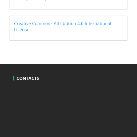
Journal
Systems
Creative
Creative Commons Attribution 4.0 International
License
CONTACTS