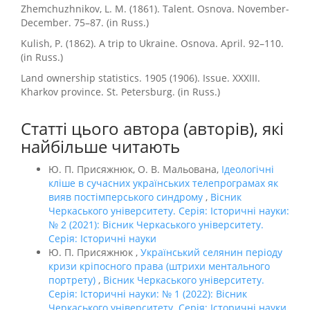
Zhemchuzhnikov, L. M. (1861). Talent. Osnova. November-
December. 75–87. (in Russ.)
Kulish, P. (1862). A trip to Ukraine. Osnova. April. 92–110.
(in Russ.)
Land ownership statistics. 1905 (1906). Issue. XXXIII.
Kharkov province. St. Petersburg. (in Russ.)
Статті цього автора (авторів), які
найбільше читають
Ю. П. Присяжнюк, О. В. Мальована,
Ідеологічні
кліше в сучасних українських телепрограмах як
вияв постімперського синдрому
,
Вісник
Черкаського університету. Серія: Історичні науки:
№ 2 (2021): Вісник Черкаського університету.
Серія: Історичні науки
Ю. П. Присяжнюк ,
Український селянин періоду
кризи кріпосного права (штрихи ментального
портрету)
,
Вісник Черкаського університету.
Серія: Історичні науки: № 1 (2022): Вісник
Черкаського університету. Серія: Історичні науки