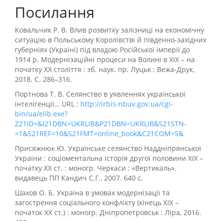
Посилання
Ковальчик Р. В. Влив розвитку залізниці на економічну
ситуацію в Польському Королівстві й південно-західних
губерніях (Україні) під владою Російської імперії до
1914 р. Модернізаційні процеси на Волині в ХІХ – на
початку ХХ століття : зб. наук. пр. Луцьк : Вежа-Друк,
2018. С. 286–316.
Портнова Т. В. Cелянство в уявленнях української
інтелігенції… URL :
http://irbis-nbuv.gov.ua/cgi-
bin/ua/elib.exe?
Z21ID=&I21DBN=UKRLIB&P21DBN=UKRLIB&S21STN-
=1&S21REF=10&S21FMT=online_book&C21COM=S&
Присяжнюк Ю. Українське селянство Наддніпрянської
України : соціоментальна історія другої половини ХІХ –
початку ХХ ст. : моногр. Черкаси : «Вертикаль»,
видавець ПП Кандич С.Г., 2007. 640 с.
Шахов О. Б. Україна в умовах модернізації та
загострення соціального конфлікту (кінець ХІХ –
початок ХХ ст.) : моногр. Дніпропетровськ : Ліра, 2016.