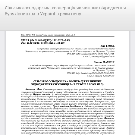
Повернутися
Сільськогосподарська кооперація як чинник відродження
до
буряківництва в Україні в роки непу
подробиць
статті
За
За
PD