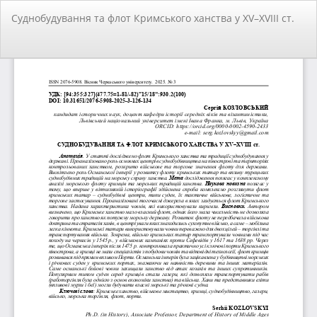
Повернутися
Суднобудування та флот Кримського ханства у XV–XVIII ст.
до
подробиць
статті
За
За
PD