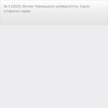
Повернутися
№ 3 (2025): Вісник Черкаського університету. Серія:
до
Історичні науки
подробиць
статті
За
За
PD