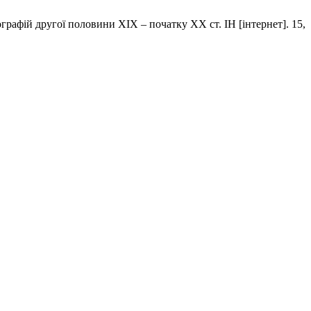
графій другої половини ХІХ – початку ХХ ст. ІН [інтернет]. 15,