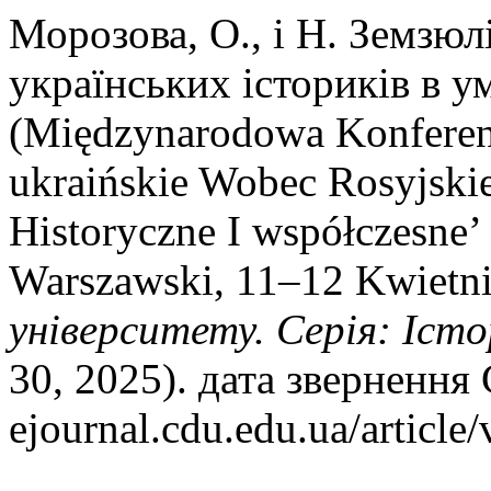
Морозова, О., і Н. Земзюл
українських істориків в ум
(Międzynarodowa Konferen
ukraińskie Wobec Rosyjskie
Historyczne I współczesne’
Warszawski, 11–12 Kwietn
університету. Серія: Істо
30, 2025). дата звернення С
ejournal.cdu.edu.ua/article