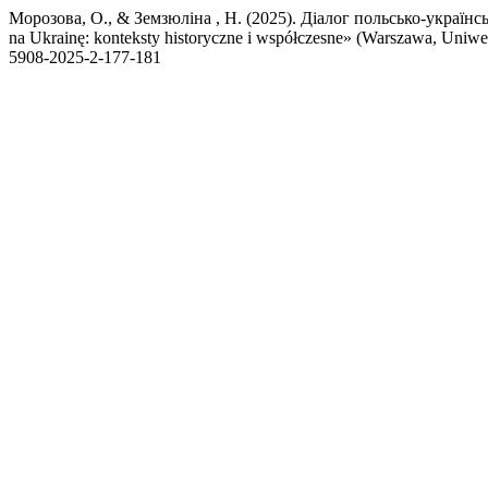
Морозова, О., & Земзюліна , Н. (2025). Діалог польсько-українськ
na Ukrainę: konteksty historyczne i współczesne» (Warszawа, Uniwe
5908-2025-2-177-181