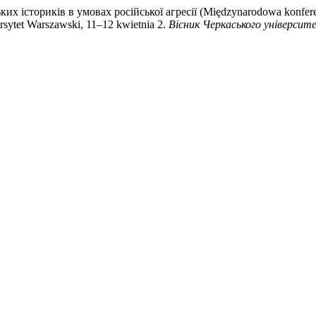
их істориків в умовах російської агресії (Międzynarodowa konferenc
rsytet Warszawski, 11–12 kwietnia 2.
Вісник Черкаського університе