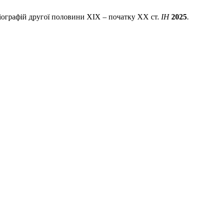
ріографій другої половини ХІХ – початку ХХ ст.
ІН
2025
.