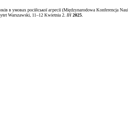
ків в умовах російської агресії (Międzynarodowa Konferencja Nauk
ytet Warszawski, 11–12 Kwietnia 2.
ІН
2025
.