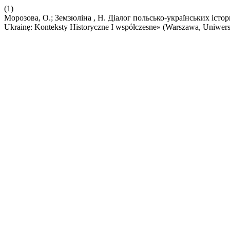
(1)
Морозова, О.; Земзюліна , Н. Діалог польсько-українських істори
Ukrainę: Konteksty Historyczne I współczesne» (Warszawа, Uniwers