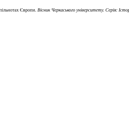
спільнотах Європи.
Вісник Черкаського університету. Серія: Істо