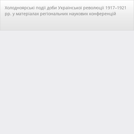
Повернутися
Холодноярські події доби Української революції 1917–1921
до
рр. у матеріалах регіональних наукових конференцій
подробиць
статті
За
За
PD