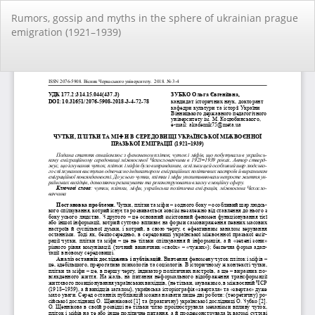
Повернутися
Rumors, gossip and myths in the sphere of ukrainian prague
до
emigration (1921–1939)
подробиць
статті
За
За
PD