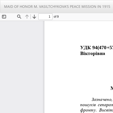
Повернутися
MAID OF HONOR M. VASILTCHYKOVA’S PEACE MISSION IN 1915
до
подробиць
статті