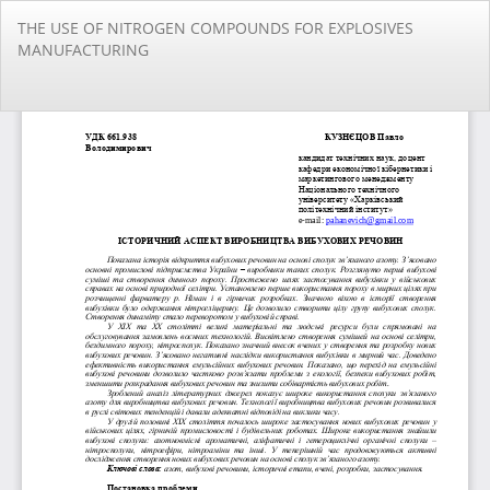
Повернутися
THE USE OF NITROGEN COMPOUNDS FOR EXPLOSIVES
до
MANUFACTURING
подробиць
статті
За
За
PD