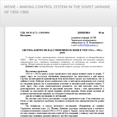
Повернутися
MOVIE – MAKING CONTROL SYSTEM IN THE SOVIET UKRAINE
до
OF 1950–1960
подробиць
статті
За
За
PD